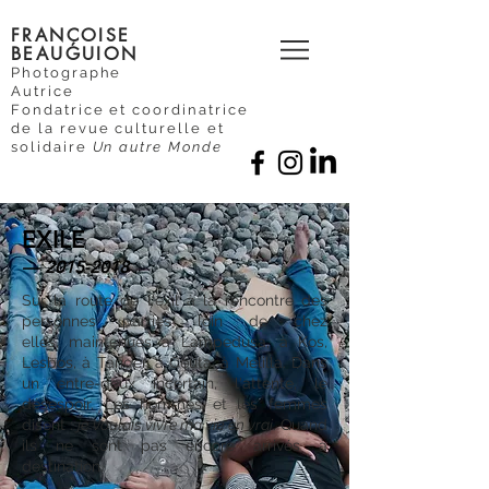
FRANÇOISE
BEAUGUION
Photographe
Autrice
Fondatrice et coordinatrice
de la revue culturelle et
solidaire
Un autre Monde
EXILE
—
2015-2018
Sur la route de l'exil à la rencontre des
personnes parties loin de chez
elles, maintenues à Lampedusa, à Kos,
Lesbos, à Tanger, à Ceuta, à Melilla. Dans
un entre-deux incertain, l'attente, le
désespoir. Les hommes et les femmes
disent :
je voulais vivre ma vie en vrai
. Quand
ils ne sont pas encore arrivés à
destination.