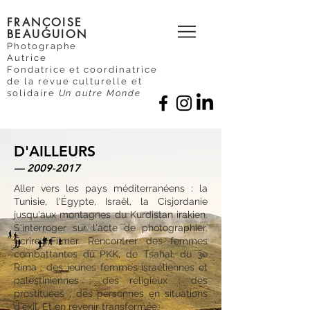
FRANÇOISE
BEAUGUION
Photographe
Autrice
Fondatrice et coordinatrice
de la revue culturelle et
solidaire
Un autre Monde
D'AILLEURS
—
2009-2017
Aller vers les pays méditerranéens : la
Tunisie, l'Égypte, Israël, la Cisjordanie
jusqu'aux montagnes du Kurdistan irakien.
S'interroger sur l'acte de photographier.
Écrire. Filmer. Rencontrer des femmes
combattantes du PKK, de Tsahal, du 3e
Rima ; des jeunes femmes israéliennes et
palestiniennes ; des religieux ; des
prostituées ; des personnes en situations
d'exil. Et en revenir transformée.